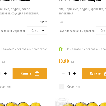
ри, сыр, огурец, лосось
рис, нори, сыр, огурец, креветки, 
леный, соус для запекания,
запекания
325гр
Вес
Соус сырный
Соус с
я запеченных роллов
Соус для запеченных роллов
и заказе 3-х роллов 4-ый бесплатно
При заказе 3-х роллов 4-ый б
0
13.90
б.р
б.р
+
−
+
Купить
Купить
равнить
Сравнить