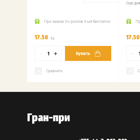
Соус дл
При заказе 3-х роллов 4-ый бесплатно
Пр
17.50
17.5
б.р
−
+
−
Купить
Сравнить
С
Гран-при