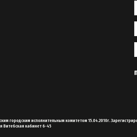
ским городским исполнительным комитетом 15.04.2010г. Зарегистриров
 2я Витебская кабинет 6-45