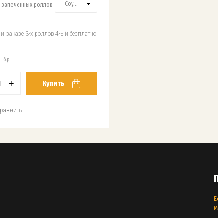
Соус сырный
я запеченных роллов
и заказе 3-х роллов 4-ый бесплатно
0
б.р
+
Купить
равнить
Е
м