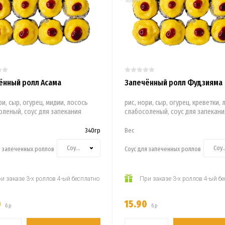
ённый ролл Асама
Запечённый ролл Фудзияма
ри, сыр, огурец, мидии, лосось
рис, нори, сыр, огурец, креветки,
оленый, соус для запекания
слабосоленый, соус для запекани
340гр
Вес
Соус сырный
Соус с
я запеченных роллов
Соус для запеченных роллов
и заказе 3-х роллов 4-ый бесплатно
При заказе 3-х роллов 4-ый б
0
15.90
б.р
б.р