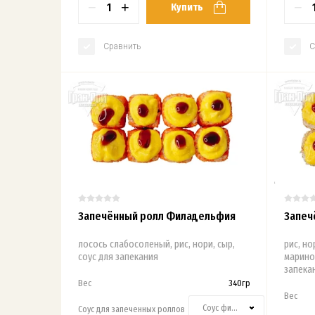
−
+
−
Купить
Сравнить
С
Запечённый ролл Филадельфия
Запеч
лосось слабосоленый, рис, нори, сыр,
рис, но
соус для запекания
маринов
запека
Вес
340гр
Вес
Соус фирменный
Соус для запеченных роллов