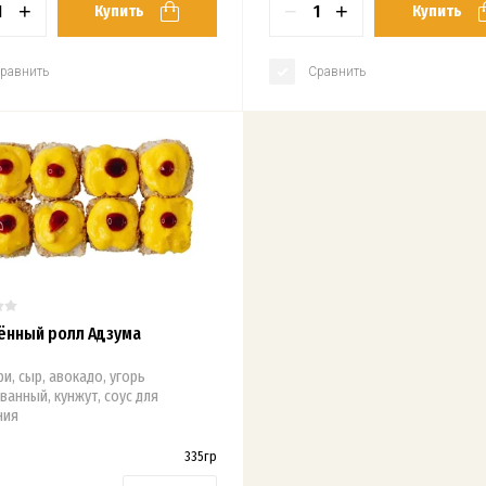
+
−
+
Купить
Купить
равнить
Сравнить
ённый ролл Адзума
ри, сыр, авокадо, угорь
анный, кунжут, соус для
ния
335гр