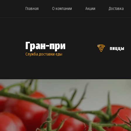
Главная
О компании
Акции
Доставка
Гран-при
ПИЦЦЫ
Служба доставки еды