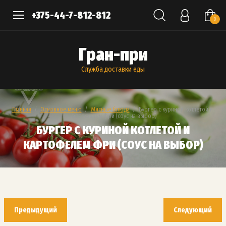
+375-44-7-812-812
0
Гран-при
Служба доставки еды
Главная
  /  
Основное меню
  /  
Мясные блюда
  /  Бургер с куриной котлетой и 
картофелем фри (соус на выбор)
БУРГЕР С КУРИНОЙ КОТЛЕТОЙ И
КАРТОФЕЛЕМ ФРИ (СОУС НА ВЫБОР)
Предыдущий
Следующий