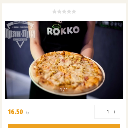
1
16.50
−
+
б.р